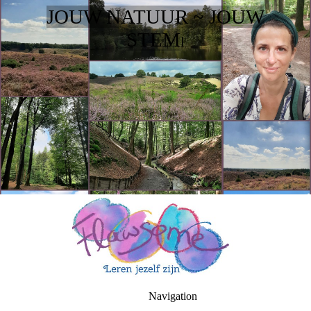
JOUW NATUUR ~ JOUW
STEM
l
Navigation